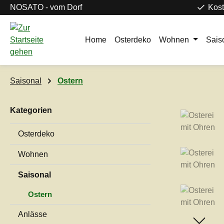
NOSATO - vom Dorf
Kost
m Hauptinhalt springen
Zur Suche springen
Zur Hauptnavigation springen
Home
Osterdeko
Wohnen
Sais
Saisonal
Ostern
Kategorien
Bildergaleri
Osterdeko
Wohnen
Saisonal
Ostern
Anlässe