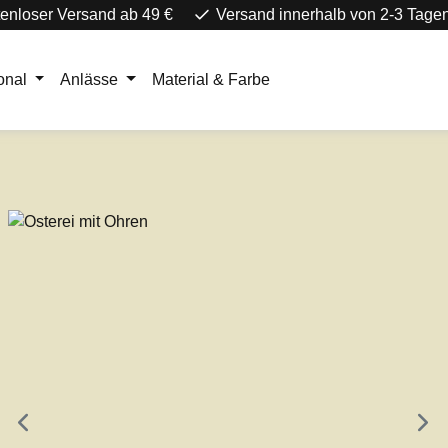
enloser Versand ab 49 €
Versand innerhalb von 2-3 Tage
onal
Anlässe
Material & Farbe
e überspringen