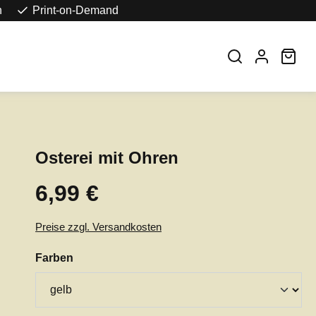
n
Print-on-Demand
War
Osterei mit Ohren
6,99 €
Regulärer Preis:
Preise zzgl. Versandkosten
auswählen
Farben