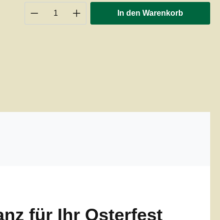
Produkt Anzahl: Gib den gewünschten 
In den Warenkorb
nz für Ihr Osterfest