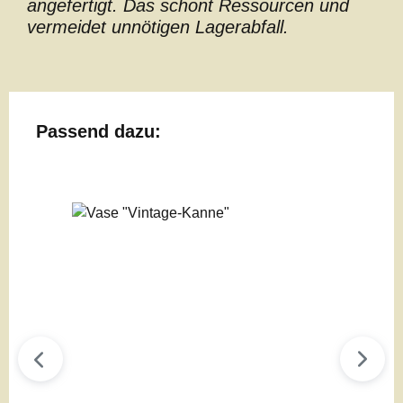
angefertigt. Das schont Ressourcen und
vermeidet unnötigen Lagerabfall.
Produktgalerie überspringen
Passend dazu: