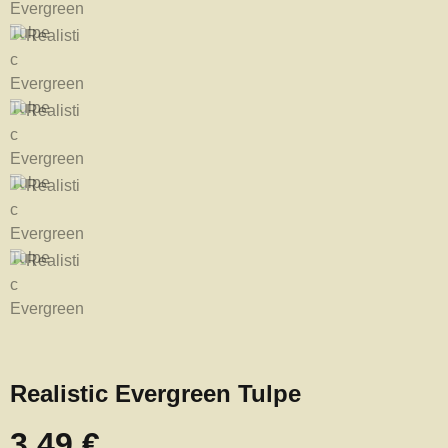
Realistic Evergreen Tulpe
3,49 €
Regulärer Preis: