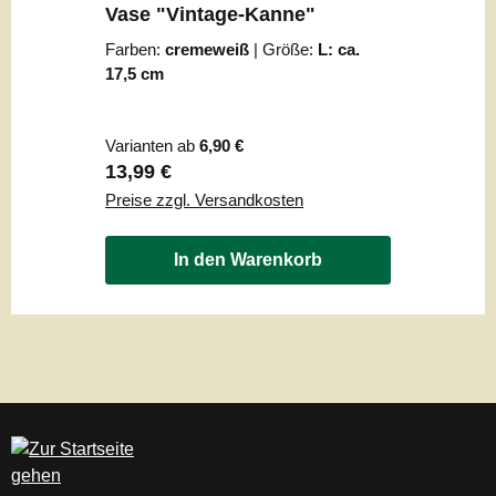
Vase "Vintage-Kanne"
Farben:
cremeweiß
|
Größe:
L: ca.
17,5 cm
Varianten ab
6,90 €
Regulärer Preis:
13,99 €
Preise zzgl. Versandkosten
In den Warenkorb