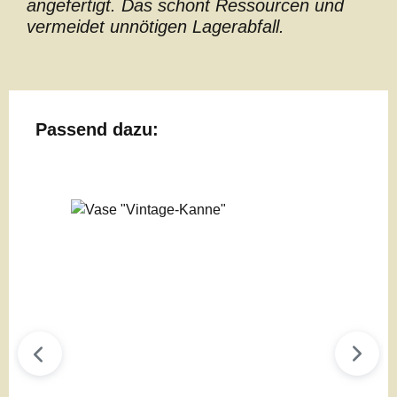
angefertigt. Das schont Ressourcen und
vermeidet unnötigen Lagerabfall.
Produktgalerie überspringen
Passend dazu: