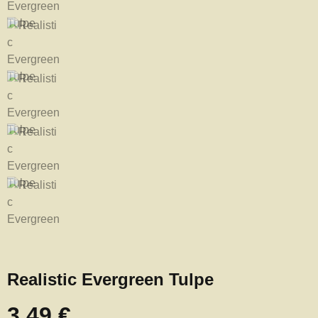
Realistic Evergreen Tulpe
3,49 €
Regulärer Preis: