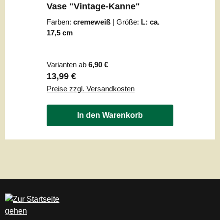
Vase "Vintage-Kanne"
Farben:
cremeweiß
|
Größe:
L: ca.
17,5 cm
Varianten ab
6,90 €
Regulärer Preis:
13,99 €
Preise zzgl. Versandkosten
In den Warenkorb