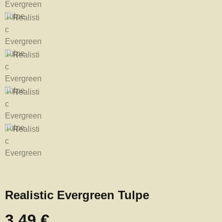
Realistic Evergreen Tulpe
3,49 €
Regulärer Preis: