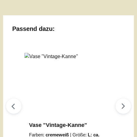
Produktgalerie überspringen
Passend dazu:
Vase "Vintage-Kanne"
Farben:
cremeweiß
|
Größe:
L: ca.