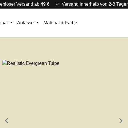
enloser Versand ab 49 €
Versand innerhalb von 2-3 Tage
onal
Anlässe
Material & Farbe
e überspringen