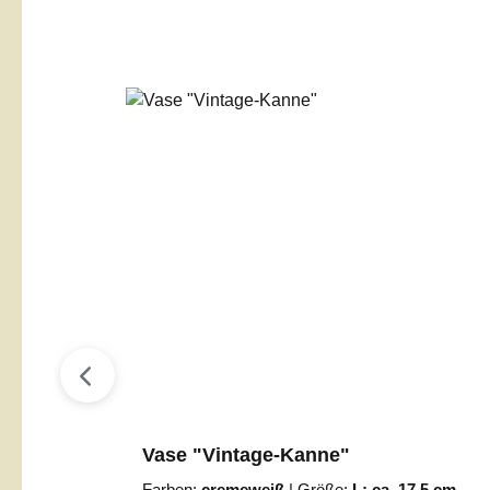
Produktgalerie überspringen
Vase "Vintage-Kanne"
Farben:
cremeweiß
|
Größe:
L: ca. 17,5 cm