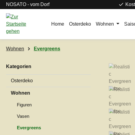
NOSATO - vom Dorf
Kost
m Hauptinhalt springen
Zur Suche springen
Zur Hauptnavigation springen
Home
Osterdeko
Wohnen
Sais
Wohnen
Evergreens
Kategorien
Bildergaleri
Osterdeko
Wohnen
Figuren
Vasen
Evergreens