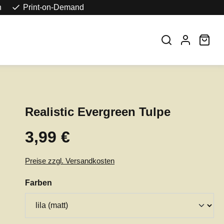
n
Print-on-Demand
War
Realistic Evergreen Tulpe
3,99 €
Regulärer Preis:
Preise zzgl. Versandkosten
auswählen
Farben