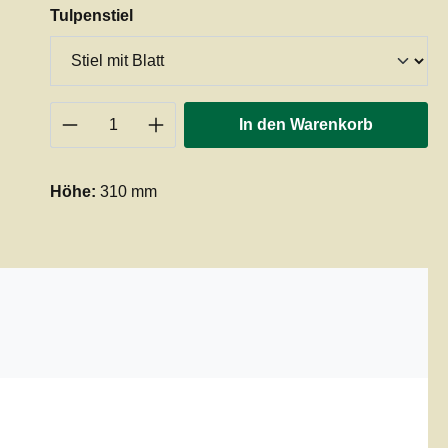
auswählen
Tulpenstiel
Produkt Anzahl: Gib den gewünschten 
In den Warenkorb
Höhe:
310 mm