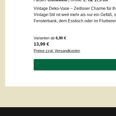
Vintage Deko-Vase – Zeitloser Charme für 
Vintage-Stil ist weit mehr als nur ein Gefäß,
Fensterbank, dem Esstisch oder im Flurbereic
Liebevoll gestaltete Vintage-Optik mit typisc
Dekorationselement.Größenauswahl: Erhältlic
Varianten ab
6,90 €
für Ihre DekorationSuchen Sie nach dem per
Regulärer Preis:
13,99 €
sich Pampasgras, Eukalyptus oder Baumwollz
Preise zzgl. Versandkosten
Note in Ihr Interieur, die besonders gut zum 
Trockenfloristik und künstliche Pflanzen gee
Gießkanne in unterschiedlichen Größen an. K
einzelnes großes Modell als markanten Solitä
nach Ausführung)Farbe: Klassisches Cremewe
Heim!