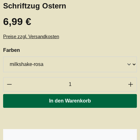
Schriftzug Ostern
6,99 €
Regulärer Preis:
Preise zzgl. Versandkosten
auswählen
Farben
Produkt Anzahl: Gib den gewünschten Wert ei
In den Warenkorb