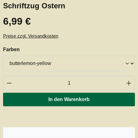
Schriftzug Ostern
6,99 €
Regulärer Preis:
Preise zzgl. Versandkosten
auswählen
Farben
Produkt Anzahl: Gib den gewünschten Wert ei
In den Warenkorb