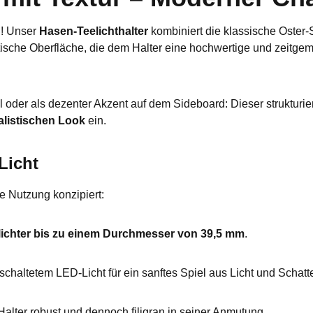
n! Unser
Hasen-Teelichthalter
kombiniert die klassische Oster-
ische Oberfläche, die dem Halter eine hochwertige und zeitgemä
l oder als dezenter Akzent auf dem Sideboard: Dieser strukturi
alistischen Look
ein.
Licht
e Nutzung konzipiert:
ichter bis zu einem Durchmesser von 39,5 mm
.
eschaltetem LED-Licht für ein sanftes Spiel aus Licht und Schat
Halter robust und dennoch filigran in seiner Anmutung.