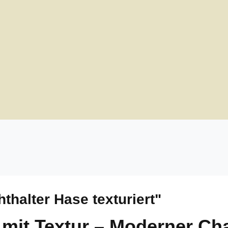
thalter Hase texturiert"
 mit Textur – Moderner Cha