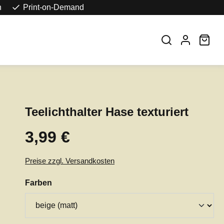
n
Print-on-Demand
War
Teelichthalter Hase texturiert
3,99 €
Regulärer Preis:
Preise zzgl. Versandkosten
auswählen
Farben