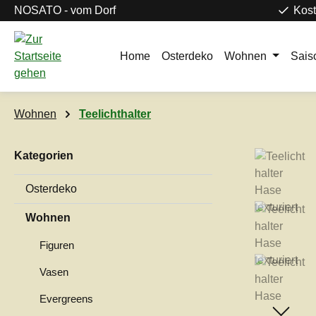
NOSATO - vom Dorf
Kost
m Hauptinhalt springen
Zur Suche springen
Zur Hauptnavigation springen
Home
Osterdeko
Wohnen
Sais
Wohnen
Teelichthalter
Kategorien
Bildergaleri
Osterdeko
Wohnen
Figuren
Vasen
Evergreens