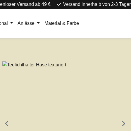
enloser Versand ab 49 €
Versand innerhalb von 2-3 Tage
onal
Anlässe
Material & Farbe
e überspringen