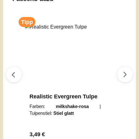
Tipp
Realistic Evergreen Tulpe
Farben:
milkshake-rosa
|
Tulpenstiel:
Stiel glatt
Regulärer Preis:
3,49 €