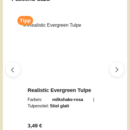
Tipp
Realistic Evergreen Tulpe
Farben:
milkshake-rosa
|
Tulpenstiel:
Stiel glatt
Regulärer Preis:
3,49 €