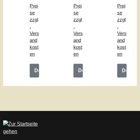
"
hle
ng
Prei
Prei
Prei
"
"
se
se
se
zzgl
zzgl
zzgl
.
.
.
Vers
Vers
Vers
and
and
and
kost
kost
kost
en
en
en
Details
Details
Details