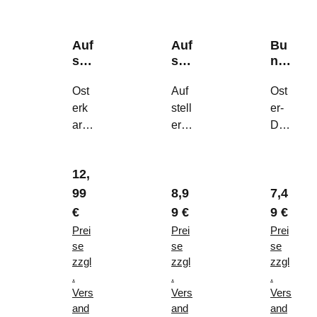
Auf
Auf
Bu
ste
ste
ndl
ller
ller
e
"H
Ost
"H
Auf
"H
Ost
ase
ell
en
erk
stell
er-
&
o
&
arte
er
Duo
Ei"
Spr
Chi
zum
"He
:
ing
ck"
Auf
llo
Dek
"
Regulärer Preis:
12,
stell
Spri
o-
lärer Preis:
Regulärer Preis:
Reguläre
99
8,9
7,4
en
ng"
Huh
–
–
n &
€
9 €
9 €
Mo
Der
Kük
Prei
Prei
Prei
der
stilv
en
se
se
se
ne
olle
–
zzgl
zzgl
zzgl
.
.
.
Tisc
Frü
Per
Vers
Vers
Vers
hde
hlin
son
and
and
and
ko
gsg
alisi