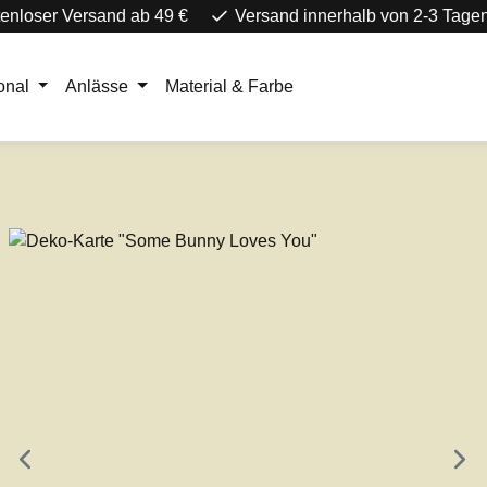
enloser Versand ab 49 €
Versand innerhalb von 2-3 Tage
onal
Anlässe
Material & Farbe
e überspringen