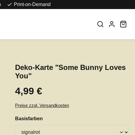
n
Print-on-Demand
War
Deko-Karte "Some Bunny Loves
You"
4,99 €
Regulärer Preis:
Preise zzgl. Versandkosten
auswählen
Basisfarben