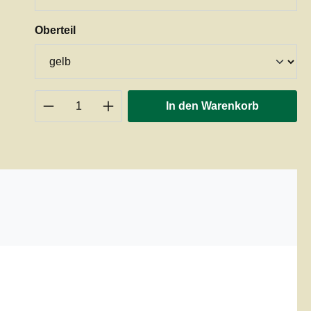
auswählen
Oberteil
Produkt Anzahl: Gib den gewünschten 
In den Warenkorb