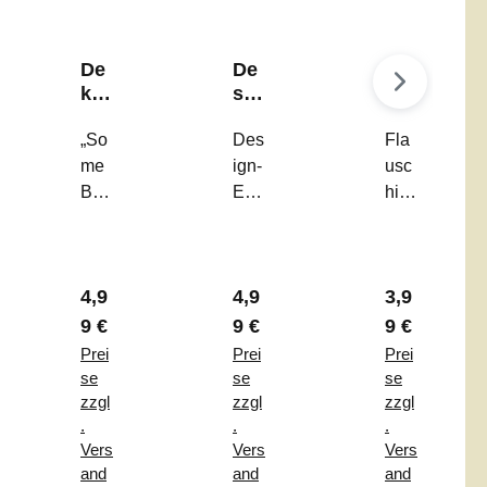
De
De
Eie
ko-
sig
rbe
Kar
n-
ch
te
„So
Eie
Des
er
Fla
"S
r
Her
me
ign-
usc
om
"Ri
z
Bun
Eier
hig
e
bb
un
ny
„Rib
er
Bu
ed
d
Lov
bed
Has
nn
Tri
Oh
es
Trio
en-
y
o"
r
r Preis:
Regulärer Preis:
Regulärer Preis:
Regulärer P
4,9
4,9
3,9
You
“ –
Eier
Lo
“ –
Das
bec
9 €
9 €
9 €
ves
Sel
mini
her
Prei
Prei
Prei
Yo
bsts
mali
–
se
se
se
u"
teh
stis
Das
zzgl
zzgl
zzgl
.
.
.
end
che
Hig
Vers
Vers
Vers
e
3er-
hlig
and
and
and
Dek
Set
ht