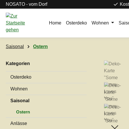
NOSATO - vom Dorf
Kost
m Hauptinhalt springen
Zur Suche springen
Zur Hauptnavigation springen
Home
Osterdeko
Wohnen
Sais
Saisonal
Ostern
Kategorien
Bildergaleri
Osterdeko
Wohnen
Saisonal
Ostern
Anlässe