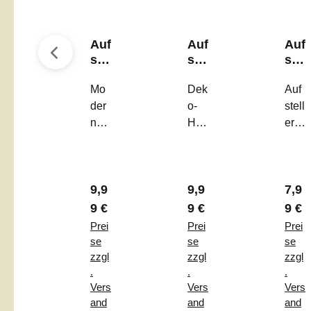
Auf
Auf
Auf
ste
ste
ste
ller
ller
ller
"Fr
Mo
"Fr
Dek
"H
Auf
oh
ühl
all
der
o-
stell
e
ing
o
ner
Hig
er
Ost
sG
Frü
Auf
hlig
"Ha
ern
efü
hli
stell
ht:
llo
"
hle
ng
er
Auf
Frü
"
"
Regulärer Preis:
Regulärer Preis:
Regu
9,9
9,9
7,9
„Fro
stell
hlin
he
er
g" –
9 €
9 €
9 €
Ost
„Frü
Der
Prei
Prei
Prei
ern“
hlin
stilv
se
se
se
–
gsG
olle
zzgl
zzgl
zzgl
.
.
.
Zw
efü
Frü
Vers
Vers
Vers
eifa
hle“
hlin
and
and
and
rbig
–
gsg