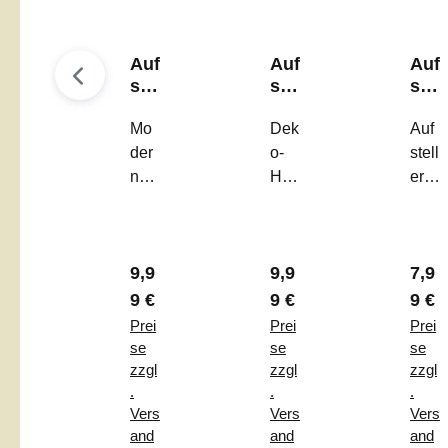
Auf
Auf
Auf
ste
ste
ste
ller
ller
ller
"Fr
Mo
"Fr
Dek
"H
Auf
oh
ühl
all
der
o-
stell
e
ing
o
ner
Hig
er
Ost
sG
Frü
Auf
hlig
"Ha
ern
efü
hli
stell
ht:
llo
"
hle
ng
er
Auf
Frü
"
"
Regulärer Preis:
Regulärer Preis:
Regu
9,9
9,9
7,9
„Fro
stell
hlin
he
er
g" –
9 €
9 €
9 €
Ost
„Frü
Der
Prei
Prei
Prei
ern“
hlin
stilv
se
se
se
–
gsG
olle
zzgl
zzgl
zzgl
.
.
.
Zw
efü
Frü
Vers
Vers
Vers
eifa
hle“
hlin
and
and
and
rbig
–
gsg