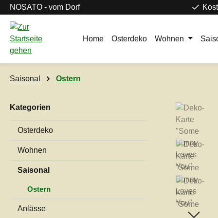
NOSATO - vom Dorf
Kost
m Hauptinhalt springen
Zur Suche springen
Zur Hauptnavigation springen
Home
Osterdeko
Wohnen
Sais
Saisonal
Ostern
Kategorien
Bildergaleri
Osterdeko
Wohnen
Saisonal
Ostern
Anlässe