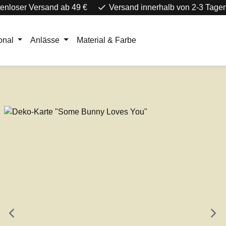
enloser Versand ab 49 €
Versand innerhalb von 2-3 Tage
onal
Anlässe
Material & Farbe
e überspringen