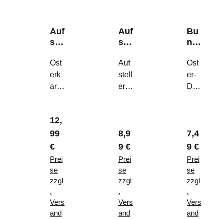
Auf
Auf
Bu
ste
ste
ndl
ller
ller
e
"H
Ost
"H
Auf
"H
Ost
ase
ell
en
erk
stell
er-
&
o
&
arte
er
Duo
Ei"
Spr
Chi
zum
"He
:
ing
ck"
Auf
llo
Dek
"
Regulärer Preis:
12,
stell
Spri
o-
lärer Preis:
Regulärer Preis:
Reguläre
99
8,9
7,4
en
ng"
Huh
–
–
n &
€
9 €
9 €
Mo
Der
Kük
Prei
Prei
Prei
der
stilv
en
se
se
se
ne
olle
–
zzgl
zzgl
zzgl
.
.
.
Tisc
Frü
Per
Vers
Vers
Vers
hde
hlin
son
and
and
and
ko
gsg
alisi