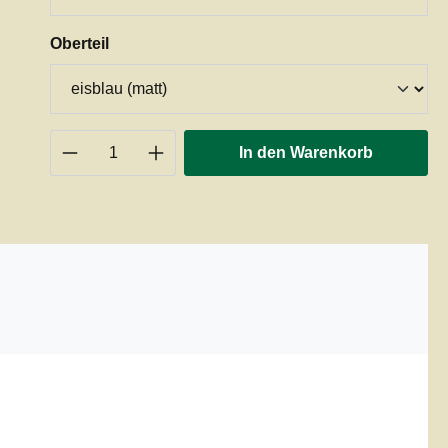
auswählen
Oberteil
Produkt Anzahl: Gib den gewünschten 
In den Warenkorb