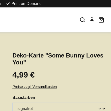
n
Print-on-Demand
War
Deko-Karte "Some Bunny Loves
You"
4,99 €
Regulärer Preis:
Preise zzgl. Versandkosten
auswählen
Basisfarben