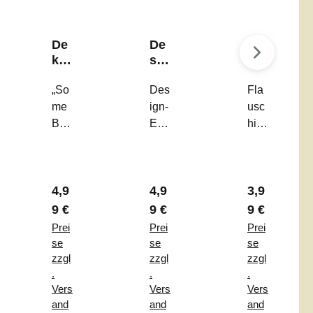
De
De
Eie
ko-
sig
rbe
Kar
n-
ch
te
„So
Eie
Des
er
Fla
"S
r
Her
me
ign-
usc
om
"Ri
z
Bun
Eier
hig
e
bb
un
ny
„Rib
er
Bu
ed
d
Lov
bed
Has
nn
Tri
Oh
es
Trio
en-
y
o"
r
r Preis:
Regulärer Preis:
Regulärer Preis:
Regulärer P
4,9
4,9
3,9
You
“ –
Eier
Lo
“ –
Das
bec
9 €
9 €
9 €
ves
Sel
mini
her
Prei
Prei
Prei
Yo
bsts
mali
–
se
se
se
u"
teh
stis
Das
zzgl
zzgl
zzgl
.
.
.
end
che
Hig
Vers
Vers
Vers
e
3er-
hlig
and
and
and
Dek
Set
ht