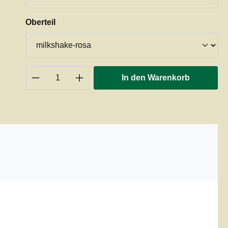
auswählen
Oberteil
Produkt Anzahl: Gib den gewünschten 
In den Warenkorb