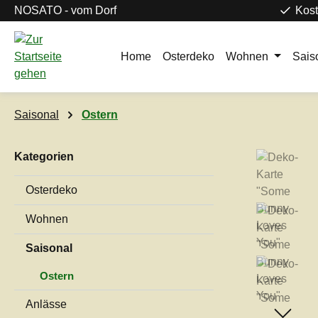
NOSATO - vom Dorf
Kost
m Hauptinhalt springen
Zur Suche springen
Zur Hauptnavigation springen
Home
Osterdeko
Wohnen
Sais
Saisonal
Ostern
Kategorien
Bildergaleri
Osterdeko
Wohnen
Saisonal
Ostern
Anlässe