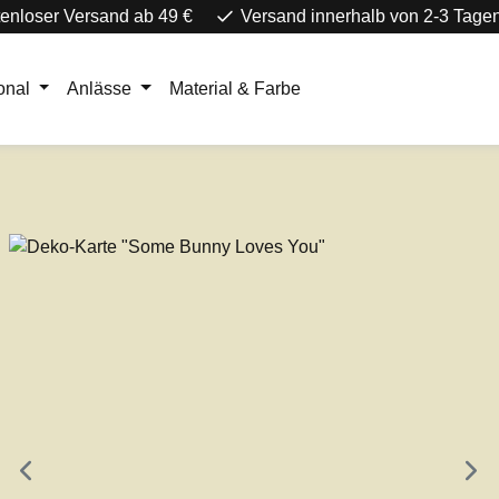
enloser Versand ab 49 €
Versand innerhalb von 2-3 Tage
onal
Anlässe
Material & Farbe
e überspringen