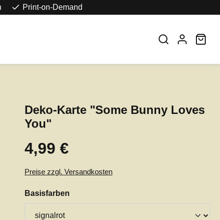
n
Print-on-Demand
War
Deko-Karte "Some Bunny Loves
You"
4,99 €
Regulärer Preis:
Preise zzgl. Versandkosten
auswählen
Basisfarben