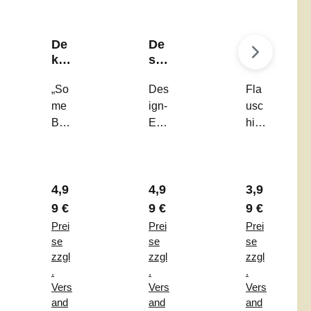
De
De
Eie
ko-
sig
rbe
Kar
n-
ch
te
„So
Eie
Des
er
Fla
"S
r
Her
me
ign-
usc
om
"Ri
z
Bun
Eier
hig
e
bb
un
ny
„Rib
er
Bu
ed
d
Lov
bed
Has
nn
Tri
Oh
es
Trio
en-
y
o"
r
r Preis:
Regulärer Preis:
Regulärer Preis:
Regulärer P
4,9
4,9
3,9
You
“ –
Eier
Lo
“ –
Das
bec
9 €
9 €
9 €
ves
Sel
mini
her
Prei
Prei
Prei
Yo
bsts
mali
–
se
se
se
u"
teh
stis
Das
zzgl
zzgl
zzgl
.
.
.
end
che
Hig
Vers
Vers
Vers
e
3er-
hlig
and
and
and
Dek
Set
ht