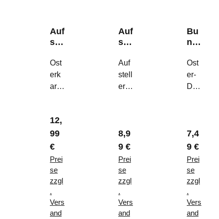
Auf
Auf
Bu
ste
ste
ndl
ller
ller
e
"H
Ost
"H
Auf
"H
Ost
ase
ell
en
erk
stell
er-
&
o
&
arte
er
Duo
Ei"
Spr
Chi
zum
"He
:
ing
ck"
Auf
llo
Dek
"
Regulärer Preis:
12,
stell
Spri
o-
lärer Preis:
Regulärer Preis:
Reguläre
99
8,9
7,4
en
ng"
Huh
–
–
n &
€
9 €
9 €
Mo
Der
Kük
Prei
Prei
Prei
der
stilv
en
se
se
se
ne
olle
–
zzgl
zzgl
zzgl
.
.
.
Tisc
Frü
Per
Vers
Vers
Vers
hde
hlin
son
and
and
and
ko
gsg
alisi