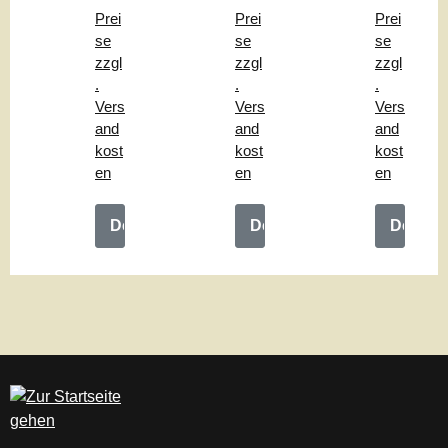
"
hle
ng
Prei
Prei
Prei
"
"
se
se
se
zzgl
zzgl
zzgl
.
.
.
Vers
Vers
Vers
and
and
and
kost
kost
kost
en
en
en
Details
Details
Details