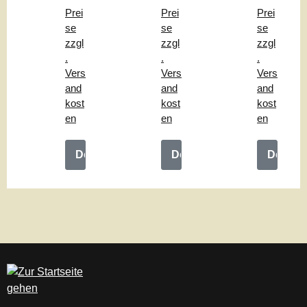
"
hle
ng
Prei
Prei
Prei
"
"
se
se
se
zzgl
zzgl
zzgl
.
.
.
Vers
Vers
Vers
and
and
and
kost
kost
kost
en
en
en
Details
Details
Details