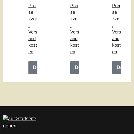
"
hle
ng
Prei
Prei
Prei
"
"
se
se
se
zzgl
zzgl
zzgl
.
.
.
Vers
Vers
Vers
and
and
and
kost
kost
kost
en
en
en
Details
Details
Details