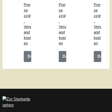
"
hle
ng
Prei
Prei
Prei
"
"
se
se
se
zzgl
zzgl
zzgl
.
.
.
Vers
Vers
Vers
and
and
and
kost
kost
kost
en
en
en
Details
Details
Details