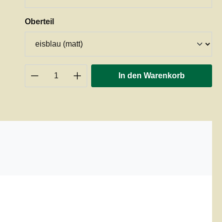
auswählen
Oberteil
Produkt Anzahl: Gib den gewünschten 
In den Warenkorb