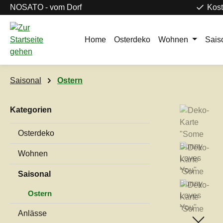
NOSATO - vom Dorf
Kost
m Hauptinhalt springen
Zur Suche springen
Zur Hauptnavigation springen
Home
Osterdeko
Wohnen
Sais
Saisonal
Ostern
Kategorien
Bildergaleri
Osterdeko
Wohnen
Saisonal
Ostern
Anlässe