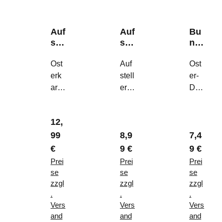
Auf
Auf
Bu
ste
ste
ndl
ller
ller
e
"H
Ost
"H
Auf
"H
Ost
ase
ell
en
erk
stell
er-
&
o
&
arte
er
Duo
Ei"
Spr
Chi
zum
"He
:
ing
ck"
Auf
llo
Dek
"
Regulärer Preis:
12,
stell
Spri
o-
lärer Preis:
Regulärer Preis:
Reguläre
99
8,9
7,4
en
ng"
Huh
–
–
n &
€
9 €
9 €
Mo
Der
Kük
Prei
Prei
Prei
der
stilv
en
se
se
se
ne
olle
–
zzgl
zzgl
zzgl
.
.
.
Tisc
Frü
Per
Vers
Vers
Vers
hde
hlin
son
and
and
and
ko
gsg
alisi