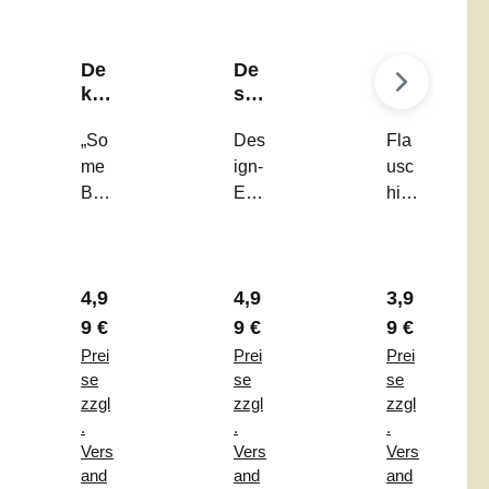
De
De
Eie
ko-
sig
rbe
Kar
n-
ch
te
„So
Eie
Des
er
Fla
"S
r
Her
me
ign-
usc
om
"Ri
z
Bun
Eier
hig
e
bb
un
ny
„Rib
er
Bu
ed
d
Lov
bed
Has
nn
Tri
Oh
es
Trio
en-
y
o"
r
r Preis:
Regulärer Preis:
Regulärer Preis:
Regulärer P
4,9
4,9
3,9
You
“ –
Eier
Lo
“ –
Das
bec
9 €
9 €
9 €
ves
Sel
mini
her
Prei
Prei
Prei
Yo
bsts
mali
–
se
se
se
u"
teh
stis
Das
zzgl
zzgl
zzgl
.
.
.
end
che
Hig
Vers
Vers
Vers
e
3er-
hlig
and
and
and
Dek
Set
ht