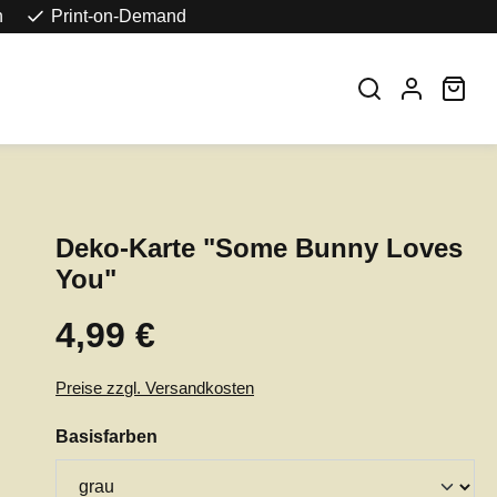
n
Print-on-Demand
War
Deko-Karte "Some Bunny Loves
You"
4,99 €
Regulärer Preis:
Preise zzgl. Versandkosten
auswählen
Basisfarben