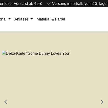
enloser Versand ab 49 €
Versand innerhalb von 2-3 Tage
onal
Anlässe
Material & Farbe
e überspringen