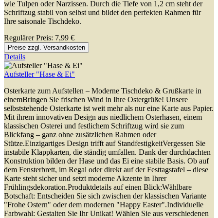
wie Tulpen oder Narzissen. Durch die Tiefe von 1,2 cm steht der
Schriftzug stabil von selbst und bildet den perfekten Rahmen für
Ihre saisonale Tischdeko.
Regulärer Preis:
7,99 €
Preise zzgl. Versandkosten
Details
Aufsteller "Hase & Ei"
Osterkarte zum Aufstellen – Moderne Tischdeko & Grußkarte in
einemBringen Sie frischen Wind in Ihre Ostergrüße! Unsere
selbststehende Osterkarte ist weit mehr als nur eine Karte aus Papier.
Mit ihrem innovativen Design aus niedlichem Osterhasen, einem
klassischen Osterei und festlichem Schriftzug wird sie zum
Blickfang – ganz ohne zusätzlichen Rahmen oder
Stütze.Einzigartiges Design trifft auf StandfestigkeitVergessen Sie
instabile Klappkarten, die ständig umfallen. Dank der durchdachten
Konstruktion bilden der Hase und das Ei eine stabile Basis. Ob auf
dem Fensterbrett, im Regal oder direkt auf der Festtagstafel – diese
Karte steht sicher und setzt moderne Akzente in Ihrer
Frühlingsdekoration.Produktdetails auf einen Blick:Wählbare
Botschaft: Entscheiden Sie sich zwischen der klassischen Variante
"Frohe Ostern" oder dem modernen "Happy Easter".Individuelle
Farbwahl: Gestalten Sie Ihr Unikat! Wählen Sie aus verschiedenen