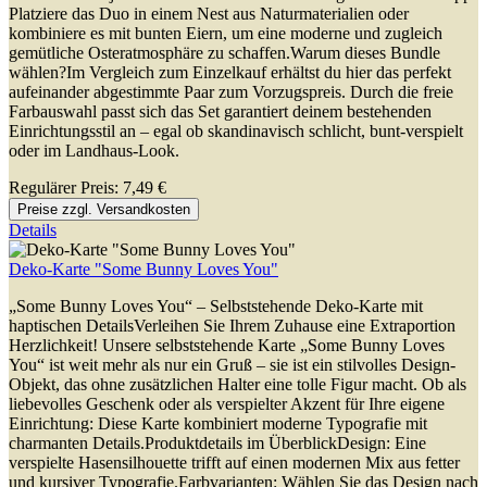
Platziere das Duo in einem Nest aus Naturmaterialien oder
kombiniere es mit bunten Eiern, um eine moderne und zugleich
gemütliche Osteratmosphäre zu schaffen.Warum dieses Bundle
wählen?Im Vergleich zum Einzelkauf erhältst du hier das perfekt
aufeinander abgestimmte Paar zum Vorzugspreis. Durch die freie
Farbauswahl passt sich das Set garantiert deinem bestehenden
Einrichtungsstil an – egal ob skandinavisch schlicht, bunt-verspielt
oder im Landhaus-Look.
Regulärer Preis:
7,49 €
Preise zzgl. Versandkosten
Details
Deko-Karte "Some Bunny Loves You"
„Some Bunny Loves You“ – Selbststehende Deko-Karte mit
haptischen DetailsVerleihen Sie Ihrem Zuhause eine Extraportion
Herzlichkeit! Unsere selbststehende Karte „Some Bunny Loves
You“ ist weit mehr als nur ein Gruß – sie ist ein stilvolles Design-
Objekt, das ohne zusätzlichen Halter eine tolle Figur macht. Ob als
liebevolles Geschenk oder als verspielter Akzent für Ihre eigene
Einrichtung: Diese Karte kombiniert moderne Typografie mit
charmanten Details.Produktdetails im ÜberblickDesign: Eine
verspielte Hasensilhouette trifft auf einen modernen Mix aus fetter
und kursiver Typografie.Farbvarianten: Wählen Sie das Design nach