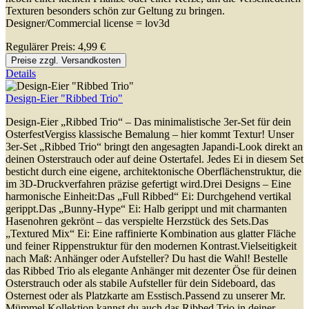
Texturen besonders schön zur Geltung zu bringen.
Designer/Commercial license = lov3d
Regulärer Preis:
4,99 €
Preise zzgl. Versandkosten
Details
Design-Eier "Ribbed Trio"
Design-Eier „Ribbed Trio“ – Das minimalistische 3er-Set für dein
OsterfestVergiss klassische Bemalung – hier kommt Textur! Unser
3er-Set „Ribbed Trio“ bringt den angesagten Japandi-Look direkt an
deinen Osterstrauch oder auf deine Ostertafel. Jedes Ei in diesem Set
besticht durch eine eigene, architektonische Oberflächenstruktur, die
im 3D-Druckverfahren präzise gefertigt wird.Drei Designs – Eine
harmonische Einheit:Das „Full Ribbed“ Ei: Durchgehend vertikal
gerippt.Das „Bunny-Hype“ Ei: Halb gerippt und mit charmanten
Hasenohren gekrönt – das verspielte Herzstück des Sets.Das
„Textured Mix“ Ei: Eine raffinierte Kombination aus glatter Fläche
und feiner Rippenstruktur für den modernen Kontrast.Vielseitigkeit
nach Maß: Anhänger oder Aufsteller? Du hast die Wahl! Bestelle
das Ribbed Trio als elegante Anhänger mit dezenter Öse für deinen
Osterstrauch oder als stabile Aufsteller für dein Sideboard, das
Osternest oder als Platzkarte am Esstisch.Passend zu unserer Mr.
Mümmel Kollektion kannst du auch das Ribbed Trio in deiner