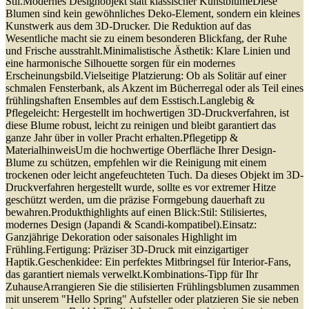
Stil.Modernes Designobjekt statt klassischer KunstblumeDiese
Blumen sind kein gewöhnliches Deko-Element, sondern ein kleines
Kunstwerk aus dem 3D-Drucker. Die Reduktion auf das
Wesentliche macht sie zu einem besonderen Blickfang, der Ruhe
und Frische ausstrahlt.Minimalistische Ästhetik: Klare Linien und
eine harmonische Silhouette sorgen für ein modernes
Erscheinungsbild.Vielseitige Platzierung: Ob als Solitär auf einer
schmalen Fensterbank, als Akzent im Bücherregal oder als Teil eines
frühlingshaften Ensembles auf dem Esstisch.Langlebig &
Pflegeleicht: Hergestellt im hochwertigen 3D-Druckverfahren, ist
diese Blume robust, leicht zu reinigen und bleibt garantiert das
ganze Jahr über in voller Pracht erhalten.Pflegetipp &
MaterialhinweisUm die hochwertige Oberfläche Ihrer Design-
Blume zu schützen, empfehlen wir die Reinigung mit einem
trockenen oder leicht angefeuchteten Tuch. Da dieses Objekt im 3D-
Druckverfahren hergestellt wurde, sollte es vor extremer Hitze
geschützt werden, um die präzise Formgebung dauerhaft zu
bewahren.Produkthighlights auf einen Blick:Stil: Stilisiertes,
modernes Design (Japandi & Scandi-kompatibel).Einsatz:
Ganzjährige Dekoration oder saisonales Highlight im
Frühling.Fertigung: Präziser 3D-Druck mit einzigartiger
Haptik.Geschenkidee: Ein perfektes Mitbringsel für Interior-Fans,
das garantiert niemals verwelkt.Kombinations-Tipp für Ihr
ZuhauseArrangieren Sie die stilisierten Frühlingsblumen zusammen
mit unserem "Hello Spring" Aufsteller oder platzieren Sie sie neben