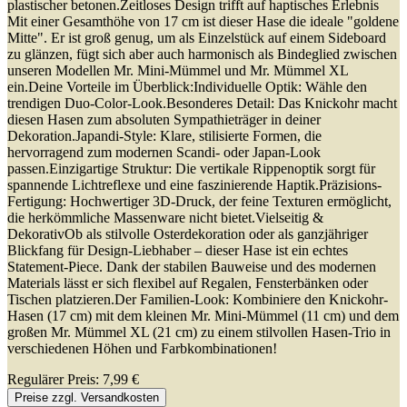
plastischer betonen.Zeitloses Design trifft auf haptisches Erlebnis
Mit einer Gesamthöhe von 17 cm ist dieser Hase die ideale "goldene
Mitte". Er ist groß genug, um als Einzelstück auf einem Sideboard
zu glänzen, fügt sich aber auch harmonisch als Bindeglied zwischen
unseren Modellen Mr. Mini-Mümmel und Mr. Mümmel XL
ein.Deine Vorteile im Überblick:Individuelle Optik: Wähle den
trendigen Duo-Color-Look.Besonderes Detail: Das Knickohr macht
diesen Hasen zum absoluten Sympathieträger in deiner
Dekoration.Japandi-Style: Klare, stilisierte Formen, die
hervorragend zum modernen Scandi- oder Japan-Look
passen.Einzigartige Struktur: Die vertikale Rippenoptik sorgt für
spannende Lichtreflexe und eine faszinierende Haptik.Präzisions-
Fertigung: Hochwertiger 3D-Druck, der feine Texturen ermöglicht,
die herkömmliche Massenware nicht bietet.Vielseitig &
DekorativOb als stilvolle Osterdekoration oder als ganzjähriger
Blickfang für Design-Liebhaber – dieser Hase ist ein echtes
Statement-Piece. Dank der stabilen Bauweise und des modernen
Materials lässt er sich flexibel auf Regalen, Fensterbänken oder
Tischen platzieren.Der Familien-Look: Kombiniere den Knickohr-
Hasen (17 cm) mit dem kleinen Mr. Mini-Mümmel (11 cm) und dem
großen Mr. Mümmel XL (21 cm) zu einem stilvollen Hasen-Trio in
verschiedenen Höhen und Farbkombinationen!
Regulärer Preis:
7,99 €
Preise zzgl. Versandkosten