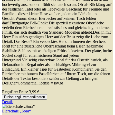
hochwertig aus, sondern fühlt sich auch so an. Ob als Blickfang auf
der festlichen Tafel oder als liebevolles Geschenk für Freunde und
Familie – dieser kleine Hase zaubert jedem ein Lächeln ins
Gesicht.Warum dieser Eierbecher auf keinem Tisch fehlen
darf:Einzigartige Fell-Optik: Die speziell texturierte Oberfläche
verleiht dem Eierbecher ein realistisches und gleichzeitig modernes
Finish, das sich deutlich von Standard-Modellen abhebt.Design mit
Herz: Ein süßes geprägtes Herz auf der Brust zeigt die Liebe zum
Detail. Das Beste? Ein verstecktes Herz im Inneren des Bechers
sorgt für eine zusätzliche Überraschung beim Essen!Maximale
Stabilität: Schluss mit wackeligen Frühstückseiern. Der glatte, breite
Sockel sorgt für einen sicheren Stand auf jedem
Untergrund.Vielseitig einsetzbar: Ideal für das Osterfrühstück, als
Dekoration im Regal oder als nachhaltiges Mitbringsel zur
Einladung. Ein kleiner Tipp für Gastgeber: Kombinieren Sie den
Eierbecher mit bunten Pastellfarben auf Ihrem Tisch, um die feinen
Details der Textur besonders schön zur Geltung zu bringen!
Designer/Commercial license = lov3d
Regulärer Preis:
3,99 €
Preise zzgl. Versandkosten
Details
Eierschale „Sora“