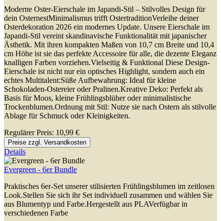
Moderne Oster-Eierschale im Japandi-Stil – Stilvolles Design für
dein OsternestMinimalismus trifft OstertraditionVerleihe deiner
Osterdekoration 2026 ein modernes Update. Unsere Eierschale im
Japandi-Stil vereint skandinavische Funktionalität mit japanischer
Ästhetik. Mit ihren kompakten Maßen von 10,7 cm Breite und 10,4
cm Höhe ist sie das perfekte Accessoire für alle, die dezente Eleganz
knalligen Farben vorziehen.Vielseitig & Funktional Diese Design-
Eierschale ist nicht nur ein optisches Highlight, sondern auch ein
echtes Multitalent:Süße Aufbewahrung: Ideal für kleine
Schokoladen-Ostereier oder Pralinen.Kreative Deko: Perfekt als
Basis für Moos, kleine Frühlingsblüher oder minimalistische
Trockenblumen.Ordnung mit Stil: Nutze sie nach Ostern als stilvolle
Ablage für Schmuck oder Kleinigkeiten.
Regulärer Preis:
10,99 €
Preise zzgl. Versandkosten
Details
Evergreen - 6er Bundle
Praktisches 6er-Set unserer stilisierten Frühlingsblumen im zeitlosen
Look.Stellen Sie sich ihr Set individuell zusammen und wählen Sie
aus Blumentyp und Farbe.Hergestellt aus PLAVerfügbar in
verschiedenen Farbe