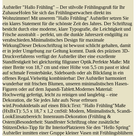
Aufsteller "Hallo Frühling" – Der stilvolle Frühlingsgruß für Ihr
ZuhauseHolen Sie sich das Frühlingserwachen direkt ins
Wohnzimmer! Mit unserem "Hallo Frühling" Aufsteller setzen Sie
ein klares Statement für die schönste Zeit des Jahres. Der Schriftzug
besticht durch eine moderne, klare Typografie, die Leichtigkeit und
Frische ausstrahlt – perfekt, um die dunkle Jahreszeit endgültig zu
verabschieden.Minimalistisches Design für maximale
WirkungDieser Dekoschriftzug ist bewusst schlicht gehalten, damit
er in jeder Umgebung zur Geltung kommt. Dank des präzisen 3D-
Druckverfahrens verfügt der Aufsteller über eine exzellente
Standfestigkeit bei gleichzeitig filigraner Optik.Perfekte Maße: Mit
einer Breite von 18,7 cm und einer Höhe von 5,5 cm passt er ideal
auf schmale Fensterbänke, Sideboards oder als Blickfang in ein
offenes Regal.Vielseitig kombinierbar: Der Aufsteller harmoniert
wunderbar mit frischen Blumen, unseren minimalistischen Hasen-
Figuren oder auf dem Japandi-Tablett.Modernes Material:
Hochwertig gefertigt, leicht zu reinigen und langlebig – eine
Dekoration, die Sie jedes Jahr aufs Neue erfreuen
wird.Produktdetails auf einen Blick:Text: "Hallo Frühling"Maße
(HxBxT): 5,5 x 18,7 x 1,2 cmStil: Modern, Minimalistisch, Scandi-
LookEinsatzbereich: Innenraum-Dekoration (Frühling &
Ostern)Besonderheit: Standfester Schriftzug ohne zusätzliche
StützenDeko-Tipp für Ihr InteriorPlatzieren Sie den "Hello Spring"
Aufsteller inmitten einer Gruppe kleiner Vasen mit Frühlingsblühern