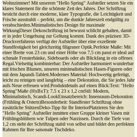
Wohnzimmer! Mit unserem "Hello Spring" Aufsteller setzen Sie ein
klares Statement für die schönste Zeit des Jahres. Der Schriftzug
besticht durch eine moderne, klare Typografie, die Leichtigkeit und
Frische ausstrahlt – perfekt, um die dunkle Jahreszeit endgültig zu
verabschieden.Minimalistisches Design für maximale
WirkungDieser Dekoschriftzug ist bewusst schlicht gehalten, damit
er in jeder Umgebung zur Geltung kommt. Dank des präzisen 3D-
Druckverfahrens verfügt der Aufsteller über eine exzellente
Standfestigkeit bei gleichzeitig filigraner Optik.Perfekte Maße: Mit
einer Breite von 23 cm und einer Höhe von 7,5 cm passt er ideal auf
schmale Fensterbänke, Sideboards oder als Blickfang in ein offenes
Regal.Vielseitig kombinierbar: Der Aufsteller harmoniert wunderbar
mit frischen Blumen, unseren minimalistischen Hasen-Figuren oder
mit dem Japandi-Tablett.Modernes Material: Hochwertig gefertigt,
leicht zu reinigen und langlebig – eine Dekoration, die Sie jedes Jahr
aufs Neue erfreuen wird.Produktdetails auf einen Blick:Text: "Hello
Spring"Maße (HxBxT): 7,5 x 23 x 1,2 cmStil: Modern,
Minimalistisch, Scandi-LookEinsatzbereich: Innenraum-Dekoration
(Frühling & Ostern)Besonderheit: Standfester Schriftzug ohne
zusätzliche StützenDeko-Tipp für Ihr InteriorPlatzieren Sie den
"Hello Spring" Aufsteller inmitten einer Gruppe kleiner Vasen mit
Frühlingsblühern wie Tulpen oder Narzissen. Durch die Tiefe von
1,2 cm steht der Schriftzug stabil von selbst und bildet den perfekten
Rahmen für Ihre saisonale Tischdeko.