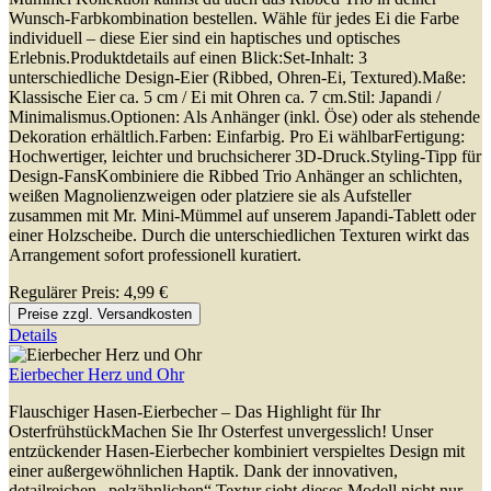
Wunsch-Farbkombination bestellen. Wähle für jedes Ei die Farbe
individuell – diese Eier sind ein haptisches und optisches
Erlebnis.Produktdetails auf einen Blick:Set-Inhalt: 3
unterschiedliche Design-Eier (Ribbed, Ohren-Ei, Textured).Maße:
Klassische Eier ca. 5 cm / Ei mit Ohren ca. 7 cm.Stil: Japandi /
Minimalismus.Optionen: Als Anhänger (inkl. Öse) oder als stehende
Dekoration erhältlich.Farben: Einfarbig. Pro Ei wählbarFertigung:
Hochwertiger, leichter und bruchsicherer 3D-Druck.Styling-Tipp für
Design-FansKombiniere die Ribbed Trio Anhänger an schlichten,
weißen Magnolienzweigen oder platziere sie als Aufsteller
zusammen mit Mr. Mini-Mümmel auf unserem Japandi-Tablett oder
einer Holzscheibe. Durch die unterschiedlichen Texturen wirkt das
Arrangement sofort professionell kuratiert.
Regulärer Preis:
4,99 €
Preise zzgl. Versandkosten
Details
Eierbecher Herz und Ohr
Flauschiger Hasen-Eierbecher – Das Highlight für Ihr
OsterfrühstückMachen Sie Ihr Osterfest unvergesslich! Unser
entzückender Hasen-Eierbecher kombiniert verspieltes Design mit
einer außergewöhnlichen Haptik. Dank der innovativen,
detailreichen „pelzähnlichen“ Textur sieht dieses Modell nicht nur