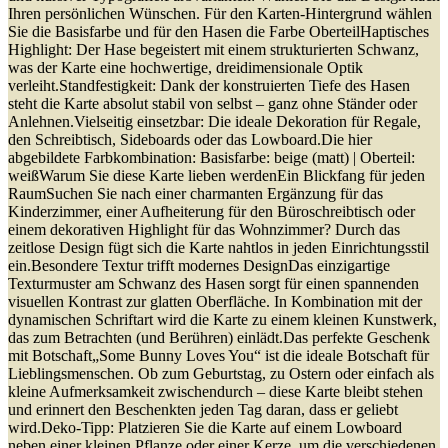
Ihren persönlichen Wünschen. Für den Karten-Hintergrund wählen
Sie die Basisfarbe und für den Hasen die Farbe OberteilHaptisches
Highlight: Der Hase begeistert mit einem strukturierten Schwanz,
was der Karte eine hochwertige, dreidimensionale Optik
verleiht.Standfestigkeit: Dank der konstruierten Tiefe des Hasen
steht die Karte absolut stabil von selbst – ganz ohne Ständer oder
Anlehnen.Vielseitig einsetzbar: Die ideale Dekoration für Regale,
den Schreibtisch, Sideboards oder das Lowboard.Die hier
abgebildete Farbkombination: Basisfarbe: beige (matt) | Oberteil:
weißWarum Sie diese Karte lieben werdenEin Blickfang für jeden
RaumSuchen Sie nach einer charmanten Ergänzung für das
Kinderzimmer, einer Aufheiterung für den Büroschreibtisch oder
einem dekorativen Highlight für das Wohnzimmer? Durch das
zeitlose Design fügt sich die Karte nahtlos in jeden Einrichtungsstil
ein.Besondere Textur trifft modernes DesignDas einzigartige
Texturmuster am Schwanz des Hasen sorgt für einen spannenden
visuellen Kontrast zur glatten Oberfläche. In Kombination mit der
dynamischen Schriftart wird die Karte zu einem kleinen Kunstwerk,
das zum Betrachten (und Berühren) einlädt.Das perfekte Geschenk
mit Botschaft„Some Bunny Loves You“ ist die ideale Botschaft für
Lieblingsmenschen. Ob zum Geburtstag, zu Ostern oder einfach als
kleine Aufmerksamkeit zwischendurch – diese Karte bleibt stehen
und erinnert den Beschenkten jeden Tag daran, dass er geliebt
wird.Deko-Tipp: Platzieren Sie die Karte auf einem Lowboard
neben einer kleinen Pflanze oder einer Kerze, um die verschiedenen