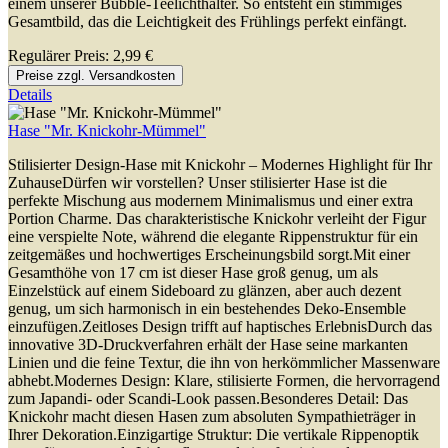
einem unserer Bubble-Teelichthalter. So entsteht ein stimmiges
Gesamtbild, das die Leichtigkeit des Frühlings perfekt einfängt.
Regulärer Preis:
2,99 €
Preise zzgl. Versandkosten
Details
Hase "Mr. Knickohr-Mümmel"
Stilisierter Design-Hase mit Knickohr – Modernes Highlight für Ihr
ZuhauseDürfen wir vorstellen? Unser stilisierter Hase ist die
perfekte Mischung aus modernem Minimalismus und einer extra
Portion Charme. Das charakteristische Knickohr verleiht der Figur
eine verspielte Note, während die elegante Rippenstruktur für ein
zeitgemäßes und hochwertiges Erscheinungsbild sorgt.Mit einer
Gesamthöhe von 17 cm ist dieser Hase groß genug, um als
Einzelstück auf einem Sideboard zu glänzen, aber auch dezent
genug, um sich harmonisch in ein bestehendes Deko-Ensemble
einzufügen.Zeitloses Design trifft auf haptisches ErlebnisDurch das
innovative 3D-Druckverfahren erhält der Hase seine markanten
Linien und die feine Textur, die ihn von herkömmlicher Massenware
abhebt.Modernes Design: Klare, stilisierte Formen, die hervorragend
zum Japandi- oder Scandi-Look passen.Besonderes Detail: Das
Knickohr macht diesen Hasen zum absoluten Sympathieträger in
Ihrer Dekoration.Einzigartige Struktur: Die vertikale Rippenoptik