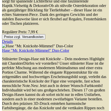
sorgt für spannende Lichtreflexe und eine faszinierende
Haptik.Vielseitig & DekorativOb als stilvolle Osterdekoration oder
als ganzjähriger Blickfang für Tierliebhaber – dieser Hase ist ein
echtes Statement-Piece. Dank des geringen Gewichts und der
stabilen Bauweise lässt er sich flexibel auf Regalen, Fensterbänken
oder Tischen platzieren.
Regulärer Preis:
7,99 €
Preise zzgl. Versandkosten
Details
Hase "Mr. Knickohr-Mümmel" Duo-Color
Stilisierter Design-Hase mit Knickohr – Dein modernes Highlight
mit CharakterDürfen wir vorstellen? Unser stilisierter Hase ist die
perfekte Mischung aus modernem Minimalismus und einer extra
Portion Charme. Während die elegante Rippenstruktur für ein
zeitgemäßes und hochwertiges Erscheinungsbild sorgt, verleiht das
charakteristische Knickohr der Figur eine verspielte, fast schon
menschliche Note.Neu: Jetzt auch in deiner Wunsch-Farbkombi!
Individualität wird bei uns großgeschrieben. Diesen 17 cm großen
Design-Hasen kannst du ab sofort nicht nur in edlen Unifarben,
sondern auch in einer modernen zweifarbigen Variante bestellen.
Durch den präzisen 3D-Druck entstehen harmonische
Farbübergänge, die das Knickohr und die vertikalen Rippen noch