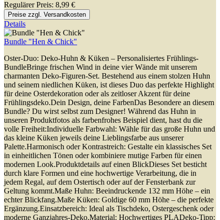
Regulärer Preis:
8,99 €
Preise zzgl. Versandkosten
Details
Bundle "Hen & Chick"
Oster-Duo: Deko-Huhn & Küken – Personalisiertes Frühlings-
BundleBringe frischen Wind in deine vier Wände mit unserem
charmanten Deko-Figuren-Set. Bestehend aus einem stolzen Huhn
und seinem niedlichen Küken, ist dieses Duo das perfekte Highlight
für deine Osterdekoration oder als zeitloser Akzent für deine
Frühlingsdeko.Dein Design, deine FarbenDas Besondere an diesem
Bundle? Du wirst selbst zum Designer! Während das Huhn in
unseren Produktfotos als farbenfrohes Beispiel dient, hast du die
volle Freiheit:Individuelle Farbwahl: Wähle für das große Huhn und
das kleine Küken jeweils deine Lieblingsfarbe aus unserer
Palette.Harmonisch oder Kontrastreich: Gestalte ein klassisches Set
in einheitlichen Tönen oder kombiniere mutige Farben für einen
modernen Look.Produktdetails auf einen BlickDieses Set besticht
durch klare Formen und eine hochwertige Verarbeitung, die in
jedem Regal, auf dem Ostertisch oder auf der Fensterbank zur
Geltung kommt.Maße Huhn: Beeindruckende 132 mm Höhe – ein
echter Blickfang.Maße Küken: Goldige 60 mm Höhe – die perfekte
Ergänzung.Einsatzbereich: Ideal als Tischdeko, Ostergeschenk oder
moderne Ganzjahres-Deko.Material: Hochwertiges PLADeko-Tipp: