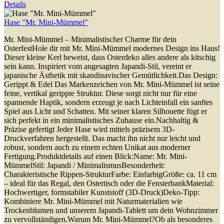
Details
Hase "Mr. Mini-Mümmel"
Mr. Mini-Mümmel – Minimalistischer Charme für dein
OsterfestHole dir mit Mr. Mini-Mümmel modernes Design ins Haus!
Dieser kleine Kerl beweist, dass Osterdeko alles andere als kitschig
sein kann. Inspiriert vom angesagten Japandi-Stil, vereint er
japanische Ästhetik mit skandinavischer Gemütlichkeit.Das Design:
Gerippt & Edel Das Markenzeichen von Mr. Mini-Mümmel ist seine
feine, vertikal gerippte Struktur. Diese sorgt nicht nur für eine
spannende Haptik, sondern erzeugt je nach Lichteinfall ein sanftes
Spiel aus Licht und Schatten. Mit seiner klaren Silhouette fügt er
sich perfekt in ein minimalistisches Zuhause ein.Nachhaltig &
Präzise gefertigt Jeder Hase wird mittels präzisem 3D-
Druckverfahren hergestellt. Das macht ihn nicht nur leicht und
robust, sondern auch zu einem echten Unikat aus moderner
Fertigung.Produktdetails auf einen Blick:Name: Mr. Mini-
MümmelStil: Japandi / MinimalismusBesonderheit:
Charakteristische Rippen-StrukturFarbe: EinfarbigGröße: ca. 11 cm
– ideal für das Regal, den Ostertisch oder die FensterbankMaterial:
Hochwertiger, formstabiler Kunststoff (3D-Druck)Deko-Tipp:
Kombiniere Mr. Mini-Mümmel mit Naturmaterialien wie
Trockenblumen und unserem Japandi-Tablett um dein Wohnzimmer
zu vervollständigen.Warum Mr. Mini-Mümmel?Ob als besonderes