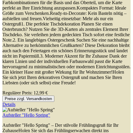
Farbkombinationen für die Basis und das Oberteil, um die Karte
perfekt an Ihre Einrichtung anzupassen.Kompaktes Format: Ideale
Größe zum Verschenken.Ready-to-Decorate: Kein Basteln nötig –
aufstellen und freuen.Vielseitig einsetzbar: Mehr als nur ein
Ostergruß1. Die perfekte Tischdekoration Planen Sie einen
Osterbrunch? Nutzen Sie die 3D-Karten als zentrales Element Ihrer
Tischdeko. Sie verleihen jedem gedeckten Tisch sofort eine festliche
Note.2. Ein langlebiges Ostergeschenk Suchen Sie eine nachhaltige
Alternative zu herkömmlichen Grußkarten? Diese Dekoration bleibt
auch nach den Feiertagen ein schönes Erinnerungsstück und landet
nicht im Papiermüll.3. Moderner Akzent für Ihr Zuhause Dank der
klaren Linien und der individuellen Farbauswahl passt die Karte
hervorragend zu minimalistischen oder modernen Einrichtungsstilen.
Ein kleiner Hase mit großer Wirkung für Ihr Wohnzimmer!Holen
Sie sich jetzt Ihren dekorativen Ostergruß und machen Sie Ihren
Liebsten (oder sich selbst) eine Freude!
Regulärer Preis:
12,99 €
Preise zzgl. Versandkosten
Details
Aufsteller "Hello Spring"
Aufsteller "Hello Spring" – Der stilvolle Frühlingsgruß für Ihr
ZuhauseHolen Sie sich das Frühlingserwachen direkt ins