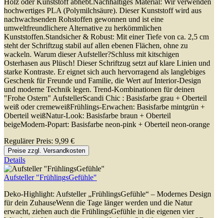
Holz oder Kunststoff abhebt.Nachhaltiges Material: Wir verwenden
hochwertiges PLA (Polymilchsäure). Dieser Kunststoff wird aus
nachwachsenden Rohstoffen gewonnen und ist eine
umweltfreundlichere Alternative zu herkömmlichen
Kunststoffen.Standsicher & Robust: Mit einer Tiefe von ca. 2,5 cm
steht der Schriftzug stabil auf allen ebenen Flächen, ohne zu
wackeln. Warum dieser Aufsteller?Schluss mit kitschigen
Osterhasen aus Plüsch! Dieser Schriftzug setzt auf klare Linien und
starke Kontraste. Er eignet sich auch hervorragend als langlebiges
Geschenk für Freunde und Familie, die Wert auf Interior-Design
und moderne Technik legen. Trend-Kombinationen für deinen
"Frohe Ostern" AufstellerScandi Chic : Basisfarbe grau + Oberteil
weiß oder cremeweißFrühlings-Erwachen: Basisfarbe mintgrün +
Oberteil weißNatur-Look: Basisfarbe braun + Oberteil
beigeModern-Popart: Basisfarbe neon-pink + Oberteil neon-orange
Regulärer Preis:
9,99 €
Preise zzgl. Versandkosten
Details
Aufsteller "FrühlingsGefühle"
Deko-Highlight: Aufsteller „FrühlingsGefühle“ – Modernes Design
für dein ZuhauseWenn die Tage länger werden und die Natur
erwacht, ziehen auch die FrühlingsGefühle in die eigenen vier