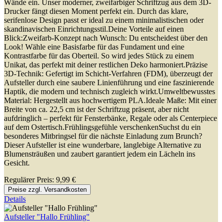
Wände ein. Unser moderner, zweifarbiger Schriftzug aus dem 3D-
Drucker fängt diesen Moment perfekt ein. Durch das klare,
serifenlose Design passt er ideal zu einem minimalistischen oder
skandinavischen Einrichtungsstil.Deine Vorteile auf einen
Blick:Zweifarb-Konzept nach Wunsch: Du entscheidest über den
Look! Wähle eine Basisfarbe für das Fundament und eine
Kontrastfarbe für das Oberteil. So wird jedes Stück zu einem
Unikat, das perfekt mit deiner restlichen Deko harmoniert.Präzise
3D-Technik: Gefertigt im Schicht-Verfahren (FDM), überzeugt der
Aufsteller durch eine saubere Linienführung und eine faszinierende
Haptik, die modern und technisch zugleich wirkt.Umweltbewusstes
Material: Hergestellt aus hochwertigem PLA.Ideale Maße: Mit einer
Breite von ca. 22,5 cm ist der Schriftzug präsent, aber nicht
aufdringlich – perfekt für Fensterbänke, Regale oder als Centerpiece
auf dem Ostertisch.Frühlingsgefühle verschenkenSuchst du ein
besonderes Mitbringsel für die nächste Einladung zum Brunch?
Dieser Aufsteller ist eine wunderbare, langlebige Alternative zu
Blumensträußen und zaubert garantiert jedem ein Lächeln ins
Gesicht.
Regulärer Preis:
9,99 €
Preise zzgl. Versandkosten
Details
Aufsteller "Hallo Frühling"