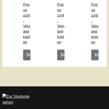
"
hle
ng
Prei
Prei
Prei
"
"
se
se
se
zzgl
zzgl
zzgl
.
.
.
Vers
Vers
Vers
and
and
and
kost
kost
kost
en
en
en
Details
Details
Details