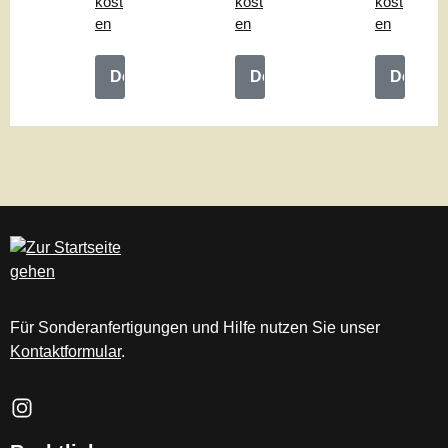
kost
kost
kost
en
en
en
Details
Details
Details
Für Sonderanfertigungen und Hilfe nutzen Sie unser
Kontaktformular
.
Schau auf Instagram vorbei – öffnet in neuem Tab (externer Li