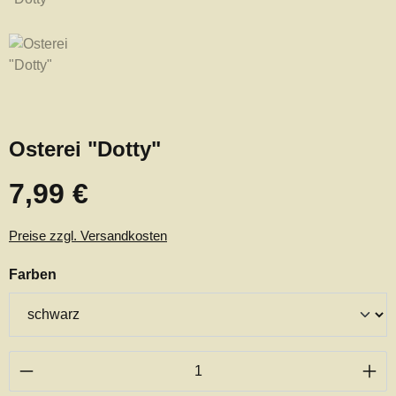
Osterei "Dotty"
7,99 €
Regulärer Preis:
Preise zzgl. Versandkosten
auswählen
Farben
Produkt Anzahl: Gib den gewünschten Wert ei